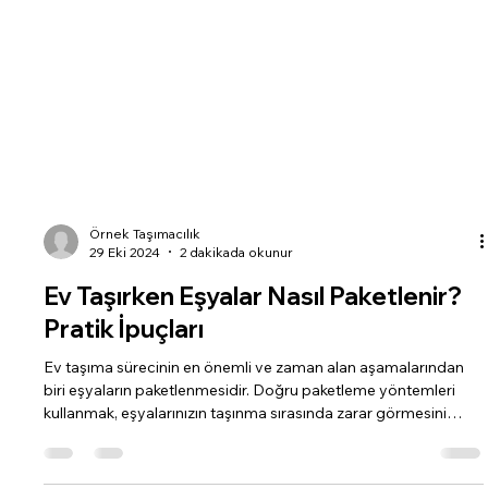
Örnek Taşımacılık
29 Eki 2024
2 dakikada okunur
Ev Taşırken Eşyalar Nasıl Paketlenir?
Pratik İpuçları
Ev taşıma sürecinin en önemli ve zaman alan aşamalarından
biri eşyaların paketlenmesidir. Doğru paketleme yöntemleri
kullanmak, eşyalarınızın taşınma sırasında zarar görmesini
engelleyecek ve yeni evinize yerleşirken size kolaylık
sağlayacaktır. İşte, ev taşırken eşyalarınızı pratik ve güvenli bir
şekilde paketlemenize yardımcı olacak ipuçları: 1. Gerekli