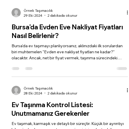
Malzemeleri Temin Edin: Koliler: Farklı boyutlarda ve
dayanıklılıkta koliler edinin. Ağır eşyalar için küçük ve sağlam kol
Örnek Taşımacılık
29 Eki 2024
2 dakikada okunur
Bursa'da Evden Eve Nakliyat Fiyatları
Nasıl Belirlenir?
Bursa'da ev taşımayı planlıyorsanız, aklınızdaki ilk sorulardan
biri muhtemelen "Evden eve nakliyat fiyatları ne kadar?"
olacaktır. Ancak, net bir fiyat vermek, taşınma sürecindeki
birçok faktöre bağlı olduğu için oldukça zordur. Bu yazımızda,
Bursa'da evden eve nakliyat fiyatlarını etkileyen unsurları
detaylı bir şekilde inceleyeceğiz ve bütçenizi planlamanıza
yardımcı olacağız. Evden Eve Nakliyat Fiyatlarını Etkileyen
Faktörler: Eşya Miktarı: Taşınacak eşyalarınızın
Örnek Taşımacılık
28 Eki 2024
2 dakikada okunur
Ev Taşınma Kontrol Listesi:
Unutmamanız Gerekenler
Ev taşımak, karmaşık ve detaylı bir süreçtir. Küçük bir ayrıntıyı