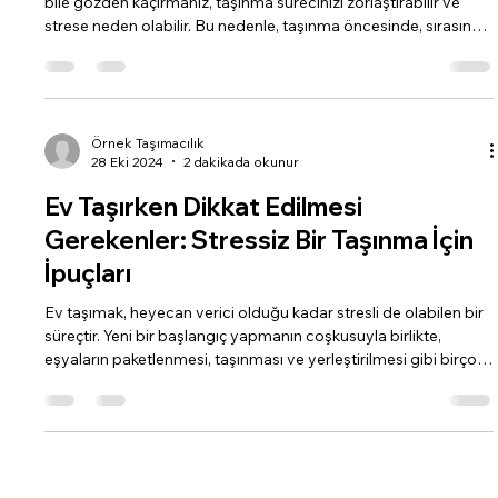
bile gözden kaçırmanız, taşınma sürecinizi zorlaştırabilir ve
strese neden olabilir. Bu nedenle, taşınma öncesinde, sırasında
ve sonrasında yapmanız gerekenleri içeren bir kontrol listesi
hazırlamak oldukça faydalı olacaktır. İşte, ev taşınma sürecinizi
kolaylaştıracak kapsamlı bir kontrol listesi: Taşınmadan 4-6
Hafta Önce: Taşınma tarihini belirleyin: Yeni evinizin müsaitlik
durumuna ve kendi programı
Örnek Taşımacılık
28 Eki 2024
2 dakikada okunur
Ev Taşırken Dikkat Edilmesi
Gerekenler: Stressiz Bir Taşınma İçin
İpuçları
Ev taşımak, heyecan verici olduğu kadar stresli de olabilen bir
süreçtir. Yeni bir başlangıç yapmanın coşkusuyla birlikte,
eşyaların paketlenmesi, taşınması ve yerleştirilmesi gibi birçok
detayı yönetmek zor olabilir. Ancak, iyi bir planlama ve hazırlık
ile taşınma sürecini daha kolay ve sorunsuz hale getirebilirsiniz.
İşte, ev taşırken dikkat etmeniz gereken önemli noktalar: 1.
Planlama: Taşınma Tarihi: Taşınma tarihini netleştirmek, diğer
tüm planlamalarınız için te