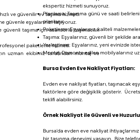
ekspertiz hizmeti sunuyoruz.
Planlama: Taşınma günü ve saati belirlenir
hızlı ve güvenilir ev taşıma hizmeti.
planlanır.
ne güvenle eşyalarınızı taşıyoruz.
Paketleme: Eşyalarınız, kaliteli malzemeler
e güvenli taşıma için asansörlü taşımacılık
Taşıma: Eşyalarınız, güvenli bir şekilde ara
Yerleştirme: Eşyalarınız, yeni evinizde isted
profesyonel paketleme hizmeti.
Montaj: Demonte edilen mobilyalarınız uz
zın uzman ekibimiz tarafından montaj ve
Bursa Evden Eve Nakliyat Fiyatları:
Evden eve nakliyat fiyatları, taşınacak eş
faktörlere göre değişiklik gösterir. Ücret
teklifi alabilirsiniz.
Örnek Nakliyat ile Güvenli ve Huzurlu
Bursa'da evden eve nakliyat ihtiyaçlarınız
bir taşınma deneyimi yaşayın. Bize telefon 