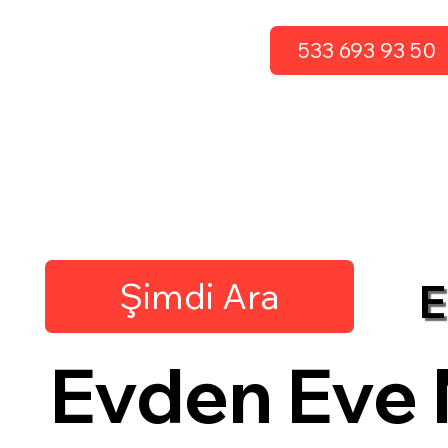
533 693 93 50
Şimdi Ara
E
Evden Eve 